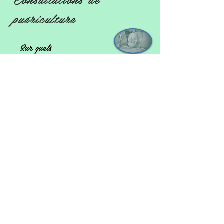
puériculture
Sur quels
sujets ?
le sommeil
la
diversification
l'allaitement maternel
alimentaire
ou artificiel
Prévention
de certains
risques
la place